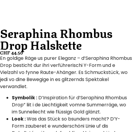
Seraphina Rhombus
Drop Halskette
CHF
44.50
En goldige Räge us purer Eleganz – d’Seraphina Rhombus
Drop besticht dur ihri verführerischi Y-Form und e
Vielzahl vo fynne Raute-Ahänger. Es Schmuckstück, wo
jedi vo dine Bewegige in es glitzernds Spektakel
verwandlet.
Symbolik :
D’Inspiration für d’Seraphina Rhombus
Drop” liit i de Liechtigkeit vomne Summerräge, wo
im Sunneliecht wie flüssigs Gold glänzt.
Look :
Was das Stück so bsunders macht? D’Y-
Form zauberet e wunderschöni Linie uf dis