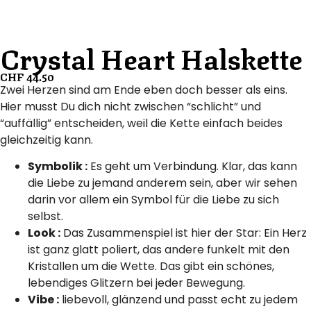
Crystal Heart Halskette
CHF
44.50
Zwei Herzen sind am Ende eben doch besser als eins.
Hier musst Du dich nicht zwischen “schlicht” und
“auffällig” entscheiden, weil die Kette einfach beides
gleichzeitig kann.
Symbolik :
Es geht um Verbindung. Klar, das kann
die Liebe zu jemand anderem sein, aber wir sehen
darin vor allem ein Symbol für die Liebe zu sich
selbst.
Look :
Das Zusammenspiel ist hier der Star: Ein Herz
ist ganz glatt poliert, das andere funkelt mit den
Kristallen um die Wette. Das gibt ein schönes,
lebendiges Glitzern bei jeder Bewegung.
Vibe :
liebevoll, glänzend und passt echt zu jedem