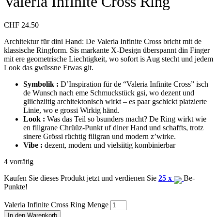
Valeria Infinite Cross Ring
CHF
24.50
Architektur für dini Hand: De Valeria Infinite Cross bricht mit de
klassische Ringform. Sis markante X-Design überspannt din Finger
mit ere geometrische Liechtigkeit, wo sofort is Aug stecht und jedem
Look das gwüssne Etwas git.
Symbolik :
D’Inspiration für de “Valeria Infinite Cross” isch
de Wunsch nach eme Schmuckstück gsi, wo dezent und
gliichziitig architektonisch wirkt – es paar gschickt platzierte
Linie, wo e grossi Wirkig händ.
Look :
Was das Teil so bsunders macht? De Ring wirkt wie
en filigrane Chrüüz-Punkt uf diner Hand und schaffts, trotz
sinere Grössi rüchtig filigran und modern z’wirke.
Vibe :
dezent, modern und vielsiitig kombinierbar
4 vorrätig
Kaufen Sie dieses Produkt jetzt und verdienen Sie
25 x
Be-
Punkte!
Valeria Infinite Cross Ring Menge
In den Warenkorb