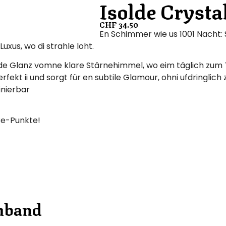
Isolde Cryst
CHF
34.50
En Schimmer wie us 1001 Nacht: 
uxus, wo di strahle loht.
d de Glanz vomne klare Stärnehimmel, wo eim täglich zum
fekt ii und sorgt für en subtile Glamour, ohni ufdringlich z’
inierbar
e-Punkte!
rmband