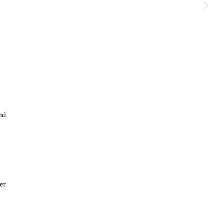
nd
er