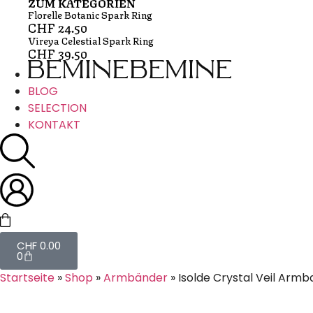
ZUM KATEGORIEN
Florelle Botanic Spark Ring
CHF
24.50
Vireya Celestial Spark Ring
CHF
39.50
BLOG
SELECTION
KONTAKT
CHF
0.00
0
Startseite
»
Shop
»
Armbänder
»
Isolde Crystal Veil Arm