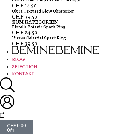
CHF
14.50
Olyra Textured Glow Ohrstecker
CHF
39.50
ZUM KATEGORIEN
Florelle Botanic Spark Ring
CHF
24.50
Vireya Celestial Spark Ring
CHF
39.50
BLOG
SELECTION
KONTAKT
CHF
0.00
0